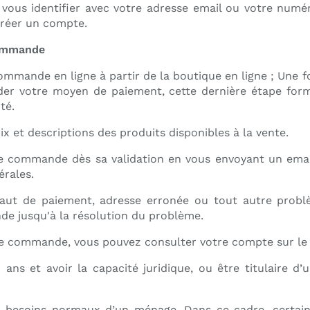
us identifier avec votre adresse email ou votre numér
réer un compte.
commande
ommande en ligne à partir de la boutique en ligne ; Une fo
lider votre moyen de paiement, cette dernière étape fo
té.
 et descriptions des produits disponibles à la vente.
e commande dès sa validation en vous envoyant un emai
érales.
aut de paiement, adresse erronée ou tout autre prob
de jusqu'à la résolution du problème.
une commande, vous pouvez consulter votre compte sur le
 ans et avoir la capacité juridique, ou être titulaire d’
esoins normaux d’un ménage. Dans ce cadre, certaines